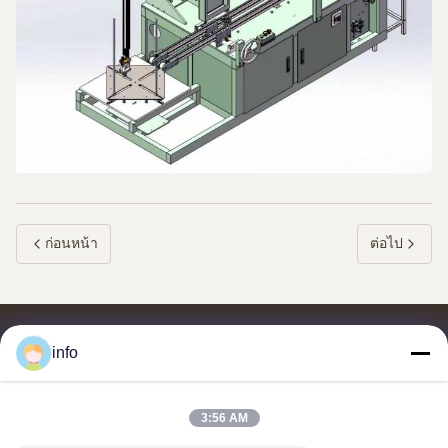
ก่อนหน้า
ต่อไป
info
3:56 AM
จําหน่ายและส่งออกของเมลาไมน์ โมลด์ปู๊ด, เมลาไมน์ โมลด์ผสม, เม