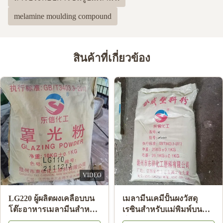
melamine moulding compound
สินค้าที่เกี่ยวข้อง
VIDEO
LG220 ผู้ผลิตผงเคลือบบน
เมลามีนเคมีปั้นผงวัสดุ
โต๊ะอาหารเมลามีนสำหรับ
เรซินสำหรับแม่พิมพ์บน
แผ่นเมลามีนส่องแสง HS
โต๊ะอาหารเมลามีน A5