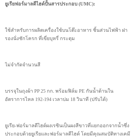
ยูเรียฟอร์มาลดีไฮด์ปั้นสารประกอบ (UMC):
ใช้สำหรับการผลิตเครื่องใช้บนโต๊ะอาหาร ชิ้นส่วนไฟฟ้า ฝา
รองนั่งชักโครก ที่เขี่ยบุหรี่ กระดุม
ไม่จำกัดจำนวนสี
บรรจุในถุงผ้า PP 25 กก. พร้อมฟิล์ม PE กันน้ำด้านใน
อัตราการไหล 192-194 เวลาบ่ม 18 วินาที (ปรับได้)
ยูเรีย-ฟอร์มาลดีไฮด์ผงเรซินเป็นผงสีขาวที่แยกออกจากน้ำซึ่ง
ประกอบด้วยยูเรียและฟอร์มาลดีไฮด์ โดยมีคุณสมบัติทางเคมี