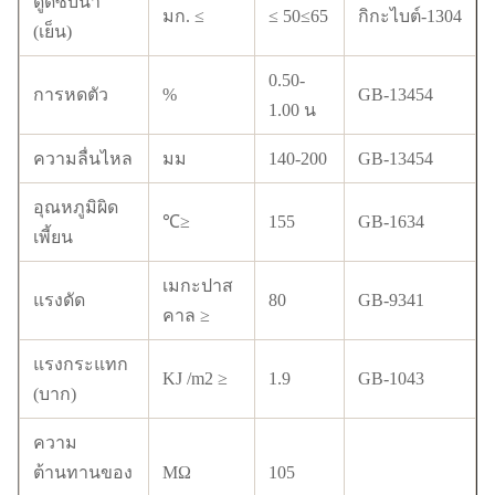
ดูดซับน้ำ
มก. ≤
≤ 50≤65
กิกะไบต์-1304
(เย็น)
0.50-
การหดตัว
%
GB-13454
1.00 น
ความลื่นไหล
มม
140-200
GB-13454
อุณหภูมิผิด
℃≥
155
GB-1634
เพี้ยน
เมกะปาส
แรงดัด
80
GB-9341
คาล ≥
แรงกระแทก
KJ /m2 ≥
1.9
GB-1043
(บาก)
ความ
ต้านทานของ
MΩ
105