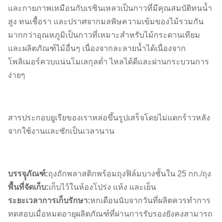
และกายภาพเหมือนกับเรซินเหลวเป็นกาวที่มีคุณสมบัติทนน้ำ
สูง ทนเชื้อรา และปราศจากมลพิษความเข้มของไม้รวมกัน
มากกว่าอุณหภูมิเป็นกาวที่เหมาะสำหรับไม้กระดานเทียม
และผลิตภัณฑ์ไม้อื่นๆ เนื่องจากละลายน้ำได้เนื่องจาก
โพลิเมอร์ควบแน่นโมเลกุลต่ำ ไหลได้ดีและผ่านกระบวนการ
ง่ายๆ
สารประกอบยูเรียของเราหล่อขึ้นรูปเสร็จโดยไม่แตกร้าวหลัง
จากใช้งานและซักเป็นเวลานาน
บรรจุุภัณฑ์:
ถุงถักพลาสติกพร้อมถุงฟิล์มบางชั้นใน 25 กก./ถุง
พื้นที่จัดเก็บ:
เก็บไว้ในห้องโปร่ง แห้ง และเย็น
ระยะเวลาการเก็บรักษา:
หกเดือนนับจากวันที่ผลิตควรทำการ
ทดสอบ
เมื่อหมดอายุผลิตภัณฑ์ที่ผ่านการรับรองยังคงสามารถ