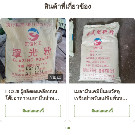
สินค้าที่เกี่ยวข้อง
VIDEO
LG220 ผู้ผลิตผงเคลือบบน
เมลามีนเคมีปั้นผงวัสดุ
ัด
โต๊ะอาหารเมลามีนสำหรับ
เรซินสำหรับแม่พิมพ์บน
แผ่นเมลามีนส่องแสง HS
โต๊ะอาหารเมลามีน A5
ติดต่อตอนนี้
ติดต่อตอนนี้
Code 39092000
MMC