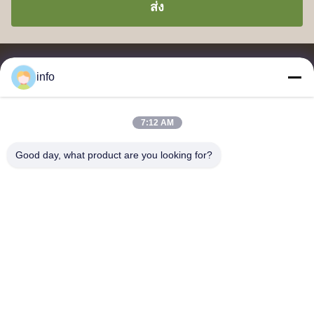
ส่ง
info
7:12 AM
จําหน่ายและส่งออกของเมลาไมน์ โมลด์ปู๊ด, เมลาไมน์ โมลด์ผสม, เม
ลาไมน์ โมลด์ผสม, เมลาไมน์ โมลด์ปู๊ดกระจก, เมลาไมน์ เครื่องครัว,
Good day, what product are you looking for?
เครื่องอาหารเมลาไมน์, แผ่นเมลาไมน์, เครื่องครัวเมลาไมน์
ติดต่อเรา
ที่อยู่: ยูนิต 2005, Channel Pearl Plaza, เลขที่ 99 ถนน Yilan, เขต
Siming, เซียะเหมิน, ฝูเจี้ยน, จีน
shj004@melaminemouldingpowder.com
โทรศัพท์: 86-137-20898565