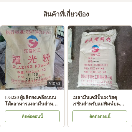
สินค้าที่เกี่ยวข้อง
VIDEO
LG220 ผู้ผลิตผงเคลือบบน
เมลามีนเคมีปั้นผงวัสดุ
ัด
โต๊ะอาหารเมลามีนสำหรับ
เรซินสำหรับแม่พิมพ์บน
แผ่นเมลามีนส่องแสง HS
โต๊ะอาหารเมลามีน A5
ติดต่อตอนนี้
ติดต่อตอนนี้
Code 39092000
MMC