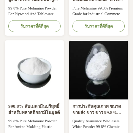
และเครื่องใช้โต๊ะ สําหรับ
อร์การพิมพ์สําหรับการใช้
99.8% Pure Melamine Powder
Pure Melamine 99.8% Premium
อุตสาหกรรม
งานทางอุตสาหกรรมการค้า
For Plywood And Tableware
Grade for Industrial Commercial
Production Product Description:
Applications Advanced Urea
Melamine powder is a basic
Moulding Compound Powder
รับราคาที่ดีที่สุด
รับราคาที่ดีที่สุด
intermediate product in organic
Gains Traction in Sustainable
chemistry and has a wide range
Manufacturing DONGXIN
of USES. It is mainly used as raw
MELAMINE (XIAMEN)
materials for the production of
CHEMICAL CO.,LTD is
melamine/formaldehyde resin
witnessing a significant
(MF), melamine glue for ...
resurgence in demand for high-
performance, aesthetic, and eco-
conscious ...
990.8% สับเมลามีนบริสุทธิ์
การประกันคุณภาพ ขนาด
สําหรับพลาสติกอามิโนมูลด์
ขายส่ง ขาว ขาว 99.8%
สารเคมี วัสดุแท้ เมลาไมน์
99.8% Pure Melamine Powder
Quality Assurance Wholesale
For Amino Molding Plastic
White Powder 99.8% Chemical
Material Product Description:
Raw Material Melamine Product