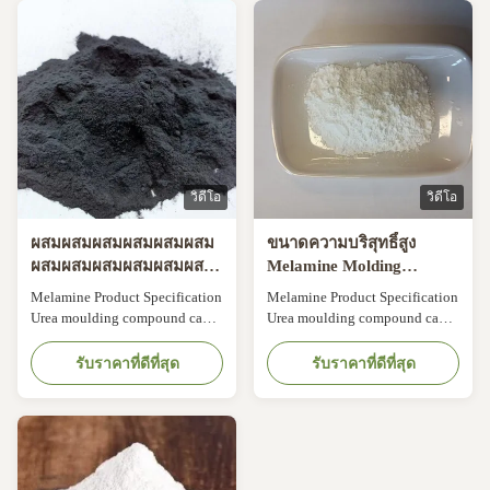
wide range of USES. It is mainly
and has a wide range of USES. It
used as raw materials for the
is mainly used as raw materials
production of
for the production of
melamine/formaldehyde resin
melamine/formaldehyde resin
(MF), melamine glue for ...
(MF), melamine glue for ...
วิดีโอ
วิดีโอ
ผสมผสมผสมผสมผสมผสม
ขนาดความบริสุทธิ์สูง
ผสมผสมผสมผสมผสมผสม
Melamine Molding
ผสมผสมผสมผสมผสมผสม
Powder Melamine Resin
Melamine Product Specification
Melamine Product Specification
ผสมผสมผสมผสมผสมผสม
ไม่มีพิษสําหรับสินค้า
Urea moulding compound can
Urea moulding compound can
ผสมผสมผสมผสมผสมผสาน
อิเล็กทรอนิกส์
be used for making plugs,
be used for making plugs,
ผสมผสานผสมผสานผสม
sockets, electrical switches,
sockets, electrical switches,
รับราคาที่ดีที่สุด
รับราคาที่ดีที่สุด
ผสานผสมผสาน
buttons, etc. The Dongxin
buttons, etc. The Dongxin
Melamine Moulding Powder is
Melamine Moulding Powder is
ideal for usage in the production
ideal for usage in the production
of melamine tableware. The
of melamine tableware. The
melamine mould powder is
melamine mould powder is
perfect for producing various
perfect for producing various