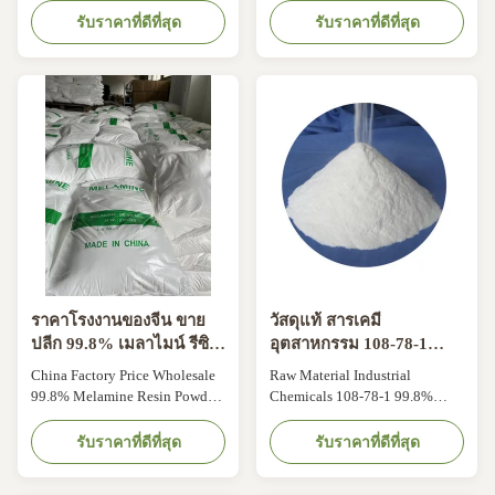
Melamine powder is a basic
Description: Melamine powder
รับราคาที่ดีที่สุด
รับราคาที่ดีที่สุด
intermediate product in organic
is a basic intermediate product
chemistry and has a wide range
in organic chemistry and has a
of USES. It is mainly used as raw
wide range of USES. It is mainly
materials for the production of
used as raw materials for the
melamine/formaldehyde resin
production of
(MF), melamine glue for
melamine/formaldehyde resin
building ...
(MF), melamine ...
ราคาโรงงานของจีน ขาย
วัสดุแท้ สารเคมี
ปลีก 99.8% เมลาไมน์ รีซิน
อุตสาหกรรม 108-78-1
ปูน CAS 108-78-1
99.8% เมลามีน ขาว
China Factory Price Wholesale
Raw Material Industrial
99.8% Melamine Resin Powder
Chemicals 108-78-1 99.8%
CAS 108-78-1 Product
White Powder Melamine
Description: Melamine powder
Product Description: Melamine
รับราคาที่ดีที่สุด
รับราคาที่ดีที่สุด
is a basic intermediate product
powder is a basic intermediate
in organic chemistry and has a
product in organic chemistry