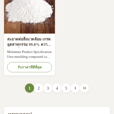
types of ...
types of ...
สะอาดต่อสิ่งแวดล้อม เกรด
อุตสาหกรรม 99.8% ความ
บริสุทธิ์ Melamine Molding
Melamine Product Specification
Powder Melamine Resin
Urea moulding compound can
ไม่เป็นพิษสําหรับผลิตภัณฑ์
be used for making plugs,
อิเล็กทรอนิกส์
sockets, electrical switches,
รับราคาที่ดีที่สุด
buttons, etc. The Dongxin
Melamine Moulding Powder is
ideal for usage in the production
of melamine tableware. The
1
2
3
4
5
melamine mould powder is
perfect for producing various
types of ...