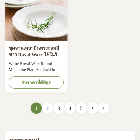
package,white bulk
for ...
package,white box...
ชุดจานเมลามีนทรงกลมสี
ขาว Royal Ware ใช้ในร้าน
อาหาร
White Royal Ware Round
Melamine Plate Set Used In
Restaurant White Royal Ware
Round Plate Melamine
รับราคาที่ดีที่สุด
Dinnerware Sets Used In
Restaurant Melamine Serving
Bowl Because of its durability
and light weight, melamine is a
1
2
3
4
5
popular choice in a variety of
business venues, such as
restaurants, daycare ...