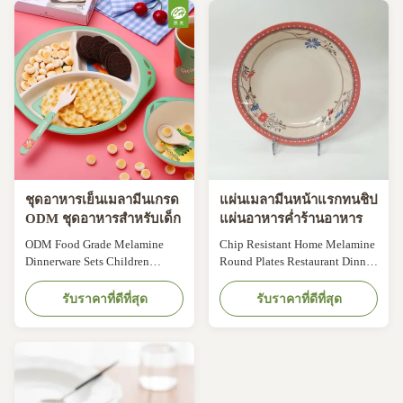
melamine dinner specific light,
compound used to manufacture
elegant appearance, durable,
cooking utensils, plates, plastic
non-friable, etc. After high
products, and more. Melamine
temperature and high pressure ...
resin makes it very durable and
...
ชุดอาหารเย็นเมลามีนเกรด
แผ่นเมลามีนหน้าแรกทนชิป
ODM ชุดอาหารสำหรับเด็ก
แผ่นอาหารค่ำร้านอาหาร
ODM Food Grade Melamine
Chip Resistant Home Melamine
Dinnerware Sets Children
Round Plates Restaurant Dinner
Tableware Sets Specification
Plates Product Description No
Material: 100% Melamine, 50%
other type of dinnerware offers
รับราคาที่ดีที่สุด
รับราคาที่ดีที่สุด
Melamine, 30% Melamine,
sophistication and practicality
Bamboo Fiber Printing:
than melamine dinnerware —
White/color material with decal,
and for a reasonable price.
solid color. Customized: OEM
Melamine dinnerware is
& ODM are welcomed Packing
virtually indestructible and
Details: Brown bulk
chip-resistant, yet it can be used