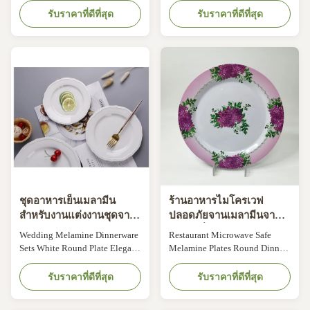
Material: 100% Melamine, 50%
Description No other type of
รับราคาที่ดีที่สุด
รับราคาที่ดีที่สุด
Melamine, 30% Melamine,
dinnerware offers sophistication
Bamboo Fiber Printing:
and practicality than melamine
White/color material with decal,
dinnerware — and for a
solid color. Customized: OEM
reasonable price. Melamine
& ODM are welcomed Packing
dinnerware is virtually
Details: Brown bulk
indestructible and chip-
package,white bulk
resistant, yet it can be used for ...
package,white box...
ชุดอาหารเย็นเมลามีน
ร้านอาหารไมโครเวฟ
สำหรับงานแต่งงานชุดจาน
ปลอดภัยจานเมลามีนจาน
กลมสีขาวดีไซน์หรูหรา
อาหารค่ำกลม
Wedding Melamine Dinnerware
Restaurant Microwave Safe
Sets White Round Plate Elegant
Melamine Plates Round Dinner
Design Melamine Serving Bowl
Plate Product Description
Melamine, the raw materials,
Melamine has grown up over
รับราคาที่ดีที่สุด
รับราคาที่ดีที่สุด
good bonding strength, good
the past few years.Melamine is
toughness, easy to adjust color
an organic-based, nitrogen-rich