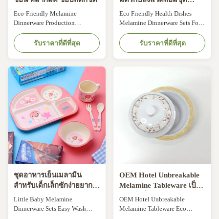
อาหารเย็นเมลามีนสำหรับ
Eco-Friendly Melamine
Eco Friendly Health Dishes
เด็กทารก
Dinnerware Production
Melamine Dinnerware Sets For
Spoon/Fork/Knife/Chopsticks
Children Baby Specification
Kit For Restaurant,Home
Material: 100% Melamine, 50%
รับราคาที่ดีที่สุด
รับราคาที่ดีที่สุด
Overview Essential details
Melamine, 30% Melamine,
Dinnerware Type; Dinnerware
Bamboo Fiber Printing:
Sets Pattern Type: Factory
White/color material with decal,
Designs or Customized
solid color. Customized: OEM
Occasion: Giveaways, Business
& ODM are welcomed Packing
Gifts, Party, Graduation, Presents
Details: Brown bulk
Design Style: Contemporary,
package,white bulk package...
Vintage...
ชุดอาหารเย็นเมลามีน
OEM Hotel Unbreakable
สำหรับเด็กเล็กซักง่ายยากที่
Melamine Tableware เป็น
จะทำลาย
มิตรกับสิ่งแวดล้อมพร้อมฝา
Little Baby Melamine
OEM Hotel Unbreakable
ปิด
Dinnerware Sets Easy Wash
Melamine Tableware Eco
Hard To Break Specification
Friendly With Lid Product