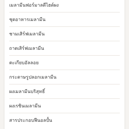
เมลามีนฟอร์มาลดีไฮด์ผง
ชุดอาหารเมลามีน
ชามเสิร์ฟเมลามีน
ถาดเสิร์ฟเมลามีน
ตะเกียบอัลลอย
กระดาษรูปลอกเมลามีน
ผงเมลามีนบริสุทธิ์
ผงเรซินเมลามีน
สารประกอบฟีนอลปั้น