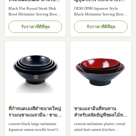
ร้านอาหารของโรงแรม
งานแต่งงาน
Black Flat Round Steak Dish
OEM ODM Japanese Style
Bowl Melamine Serving Bowl
Black Melamine Serving Bowl
For Hotel Restaurant Melamine
For Wedding Melamine Serving
Serving Bowl Melamine powder
Bowl Melamine serving bowl is
รับราคาที่ดีที่สุด
รับราคาที่ดีที่สุด
can be formed by hot pressing
a kind of melamine as the main
melamine tableware, melamine
component of powder shape hot
tableware also known as
pressing material, It is safe and
imitation porcelain, melamine,
healthy, non-toxic and tasteless;
plastic, Melamine formaldehyde
Hard in quality, durable, not
molding plastic has the
easy to break; Long-term use ...
characteristics ...
ที่กำหนดเองสีดำขนาดใหญ่
ชามเมลามีนที่ทนทาน
ราเมนชามเมลามีน / ชาม
สำหรับสลัดธัญพืชผลไม้ทน
ก๋วยเตี๋ยวเมลามีนสำหรับ
ต่อการแตกหักของอาหาร
custom black large melamine
custom melamine plastic cereal
ร้านอาหาร
Japanese ramen noodle bowl for
salad fruit ramen kitchen
restaurants Manufacturer
decorative food serving bowl set