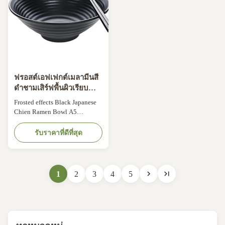
serving ...
bowl or ...
ฟรอสต์เอฟเฟกต์เมลามีนสี
ดำชามเสิร์ฟพื้นผิวเรียบ
ทำความสะอาดง่าย
Frosted effects Black Japanese
Chien Ramen Bowl A5
Melamine Tableware Melamine
Bowl Series (1) 100% Food
รับราคาที่ดีที่สุด
Grade Melamine.High
Temperature, Temperature
Tolerance Of -30 Degrees To
120 Degrees;Anti-Fall (2)
1
2
3
4
5
Excellent New Items
Development Capability (3)
Different Shapes, Sizes And
Colors Are Available...