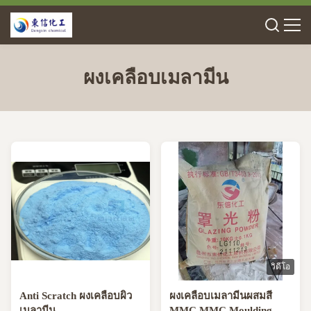
ผงเคลือบเมลามีน
วิดีโอ
Anti Scratch ผงเคลือบผิว
ผงเคลือบเมลามีนผสมสี
เมลามีน
MMC MMC Moulding