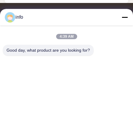
info
4:39 AM
จําหน่ายและส่งออกของเมลาไมน์ โมลด์ปู๊ด, เมลาไมน์ โมลด์ผสม, เม
ลาไมน์ โมลด์ผสม, เมลาไมน์ โมลด์ปู๊ดกระจก, เมลาไมน์ เครื่องครัว,
Good day, what product are you looking for?
เครื่องอาหารเมลาไมน์, แผ่นเมลาไมน์, เครื่องครัวเมลาไมน์
ติดต่อเรา
ที่อยู่: ยูนิต 2005, Channel Pearl Plaza, เลขที่ 99 ถนน Yilan, เขต
Siming, เซียะเหมิน, ฝูเจี้ยน, จีน
shj004@melaminemouldingpowder.com
โทรศัพท์: 86-137-20898565